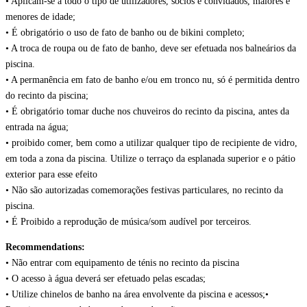
• Aplicam-se a todo o tipo de utilizadores, sócios e convidados, maiores e
menores de idade;
• É obrigatório o uso de fato de banho ou de bikini completo;
• A troca de roupa ou de fato de banho, deve ser efetuada nos balneários da
piscina.
• A permanência em fato de banho e/ou em tronco nu, só é permitida dentro
do recinto da piscina;
• É obrigatório tomar duche nos chuveiros do recinto da piscina, antes da
entrada na água;
• proibido comer, bem como a utilizar qualquer tipo de recipiente de vidro,
em toda a zona da piscina. Utilize o terraço da esplanada superior e o pátio
exterior para esse efeito
• Não são autorizadas comemorações festivas particulares, no recinto da
piscina.
• É Proibido a reprodução de música/som audível por terceiros.
Recommendations:
• Não entrar com equipamento de ténis no recinto da piscina
• O acesso à água deverá ser efetuado pelas escadas;
• Utilize chinelos de banho na área envolvente da piscina e acessos;•