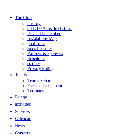
The Club
History
CTE 80 Anos de História
Be a CTE member
Instalations Map
pool rules
Social entities
Partners & sponsors
Schedules
statutes
Privacy Policy
Tennis
Tennis School
Escada Tournament
Tournaments
Bridge
activities
Services
Calendar
News
Contacts