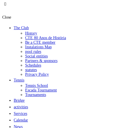
Close
The Club
History
CTE 80 Anos de História
Be a CTE member
Instalations Map
pool rules
Social entities
Partners & sponsors
Schedules
statutes
Privacy Policy
Tennis
Tennis School
Escada Tournament
Tournaments
Bridge
activities
Services
Calendar
News