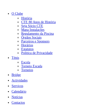
O Clube
História
CTE 80 Anos de História
Seja Sócio CTE
Mapa Instalações
Regulamento da Piscina
Órgãos Sociais
Parceiros e Sponsors
Horários
Estatutos
Politica de Privacidade
Ténis
Escola
Torneio Escada
Torneios
Bridge
Actividades
Serviços
Calendário
Notícias
Contactos