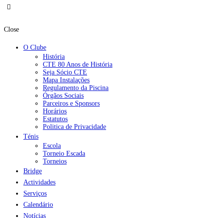
Close
O Clube
História
CTE 80 Anos de História
Seja Sócio CTE
Mapa Instalações
Regulamento da Piscina
Órgãos Sociais
Parceiros e Sponsors
Horários
Estatutos
Politica de Privacidade
Ténis
Escola
Torneio Escada
Torneios
Bridge
Actividades
Serviços
Calendário
Notícias