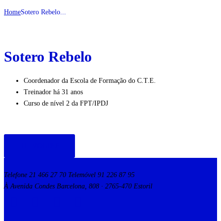
Home
Sotero Rebelo...
Sotero Rebelo
Coordenador da Escola de Formação do C.T.E.
Treinador há 31 anos
Curso de nível 2 da FPT/IPDJ
VOLTAR
Telefone 21 466 27 70 Telemóvel 91 226 87 95
À Avenida Condes Barcelona, 808 · 2765-470 Estoril