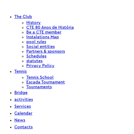
The Club
History
CTE 80 Anos de História
Be a CTE member
Instalations Map
pool rules
Social entities
Partners & sponsors
Schedules
statutes
Privacy Policy
Tennis
Tennis School
Escada Tournament
Tournaments
Bridge
activities
Services
Calendar
News
Contacts