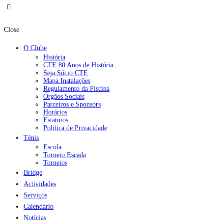
Close
O Clube
História
CTE 80 Anos de História
Seja Sócio CTE
Mapa Instalações
Regulamento da Piscina
Órgãos Sociais
Parceiros e Sponsors
Horários
Estatutos
Politica de Privacidade
Ténis
Escola
Torneio Escada
Torneios
Bridge
Actividades
Serviços
Calendário
Notícias