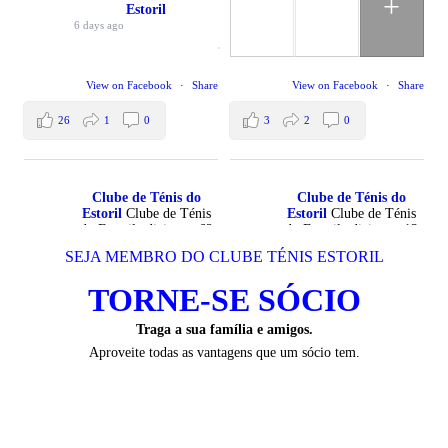
+
Estoril
6 days ago
View on Facebook
·
Share
View on Facebook
·
Share
26
1
0
3
2
0
Clube de Ténis do
Clube de Ténis do
Estoril
Clube de Ténis
Estoril
Clube de Ténis
do Estoril adicionou 62
do Estoril adicionou 13
fotos novas.
fotos novas.
SEJA MEMBRO DO CLUBE TÉNIS ESTORIL
1 week ago
2 weeks ago
TORNE-SE SÓCIO
Traga a sua família e amigos.
+
+
Aproveite todas as vantagens que um sócio tem.
View on Facebook
·
Share
View on Facebook
·
Share