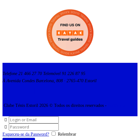
13
1
0
33
1
0
Clube de Ténis do
Estoril
2 weeks ago
Final do @estorilopen
Clube de Ténis do
Estoril
Clube de Ténis
@lucavanassche vs @alexblockx
do Estoril adicionou uma
foto nova.
@cascais_oficial
2 weeks ago
Telefone 21 466 27 70 Telemóvel 91 226 87 95
@fptenis
À Avenida Condes Barcelona, 808 · 2765-470 Estoril
View on Facebook
·
Share
View on Facebook
·
Share
6
1
0
6
1
2
Clube Ténis Estoril 2026 © Todos os direitos reservados -
Política de
privacidade
Esqueceu-se da Password?
Relembrar