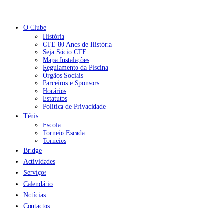
O Clube
História
CTE 80 Anos de História
Seja Sócio CTE
Mapa Instalações
Regulamento da Piscina
Órgãos Sociais
Parceiros e Sponsors
Horários
Estatutos
Politica de Privacidade
Ténis
Escola
Torneio Escada
Torneios
Bridge
Actividades
Serviços
Calendário
Notícias
Contactos