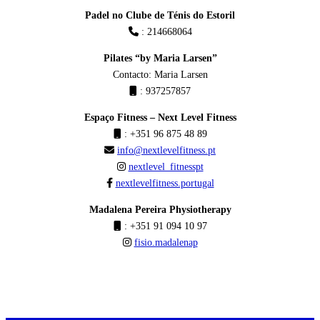
Padel no Clube de Ténis do Estoril
: 214668064
Pilates “by Maria Larsen”
Contacto: Maria Larsen
: 937257857
Espaço Fitness – Next Level Fitness
: +351 96 875 48 89
info@nextlevelfitness.pt
nextlevel_fitnesspt
nextlevelfitness.portugal
Madalena Pereira Physiotherapy
: ‪+351 91 094 10 97‬
fisio.madalenap