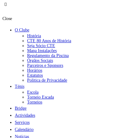
Close
O Clube
História
CTE 80 Anos de História
Seja Sócio CTE
Mapa Instalações
Regulamento da Piscina
Órgãos Sociais
Parceiros e Sponsors
Horários
Estatutos
Politica de Privacidade
Ténis
Escola
Torneio Escada
Torneios
Bridge
Actividades
Serviços
Calendário
Notícias