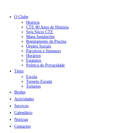
O Clube
História
CTE 80 Anos de História
Seja Sócio CTE
Mapa Instalações
Regulamento da Piscina
Órgãos Sociais
Parceiros e Sponsors
Horários
Estatutos
Politica de Privacidade
Ténis
Escola
Torneio Escada
Torneios
Bridge
Actividades
Serviços
Calendário
Notícias
Contactos