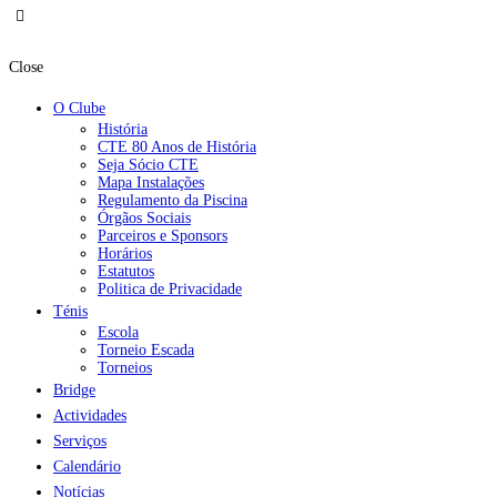
Close
O Clube
História
CTE 80 Anos de História
Seja Sócio CTE
Mapa Instalações
Regulamento da Piscina
Órgãos Sociais
Parceiros e Sponsors
Horários
Estatutos
Politica de Privacidade
Ténis
Escola
Torneio Escada
Torneios
Bridge
Actividades
Serviços
Calendário
Notícias