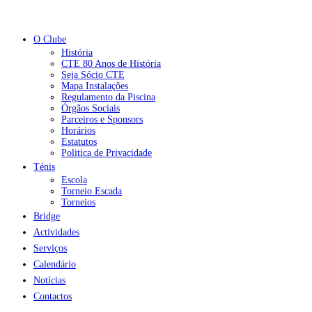
O Clube
História
CTE 80 Anos de História
Seja Sócio CTE
Mapa Instalações
Regulamento da Piscina
Órgãos Sociais
Parceiros e Sponsors
Horários
Estatutos
Politica de Privacidade
Ténis
Escola
Torneio Escada
Torneios
Bridge
Actividades
Serviços
Calendário
Notícias
Contactos