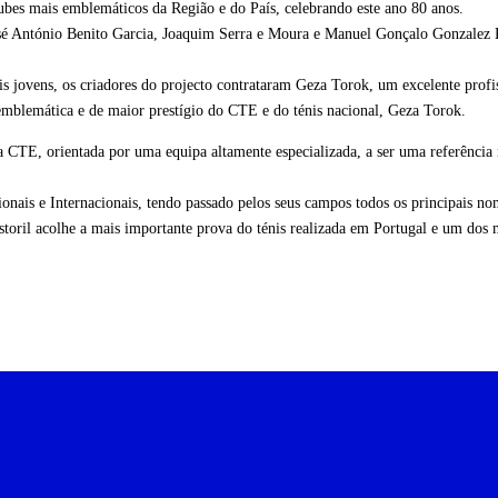
bes mais emblemáticos da Região e do País, celebrando este ano 80 anos.
, José António Benito Garcia, Joaquim Serra e Moura e Manuel Gonçalo Gonzalez
is jovens, os criadores do projecto contrataram Geza Torok, um excelente profi
emblemática e de maior prestígio do CTE e do ténis nacional, Geza Torok.
 CTE, orientada por uma equipa altamente especializada, a ser uma referência 
nais e Internacionais, tendo passado pelos seus campos todos os principais nom
oril acolhe a mais importante prova do ténis realizada em Portugal e um dos ma