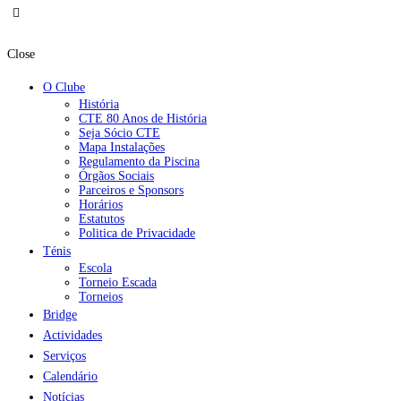
Close
O Clube
História
CTE 80 Anos de História
Seja Sócio CTE
Mapa Instalações
Regulamento da Piscina
Órgãos Sociais
Parceiros e Sponsors
Horários
Estatutos
Politica de Privacidade
Ténis
Escola
Torneio Escada
Torneios
Bridge
Actividades
Serviços
Calendário
Notícias