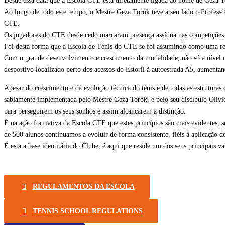
Desde essa data que a Escola CTE está diretamente ligada ao nome de Geza To
Ao longo de todo este tempo, o Mestre Geza Torok teve a seu lado o Professo
CTE.
Os jogadores do CTE desde cedo marcaram presença assídua nas competições R
Foi desta forma que a Escola de Ténis do CTE se foi assumindo como uma ref
Com o grande desenvolvimento e crescimento da modalidade, não só a nível
desportivo localizado perto dos acessos do Estoril à autoestrada A5, aumenta
Apesar do crescimento e da evolução técnica do ténis e de todas as estruturas
sabiamente implementada pelo Mestre Geza Torok, e pelo seu discípulo Olívio
para perseguirem os seus sonhos e assim alcançarem a distinção.
É na ação formativa da Escola CTE que estes princípios são mais evidentes, 
de 500 alunos continuamos a evoluir de forma consistente, fiéis à aplicação de
É esta a base identitária do Clube, é aqui que reside um dos seus principais va
REGULAMENTOS DA ESCOLA
TENNIS SCHOOL REGULATIONS