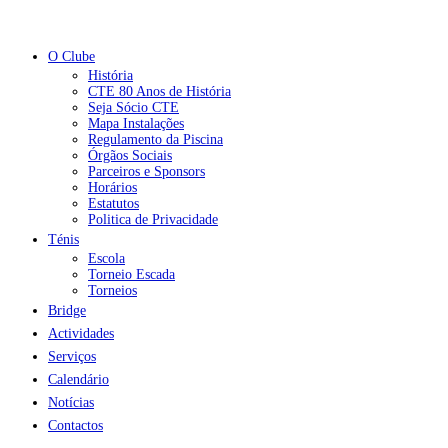
O Clube
História
CTE 80 Anos de História
Seja Sócio CTE
Mapa Instalações
Regulamento da Piscina
Órgãos Sociais
Parceiros e Sponsors
Horários
Estatutos
Politica de Privacidade
Ténis
Escola
Torneio Escada
Torneios
Bridge
Actividades
Serviços
Calendário
Notícias
Contactos