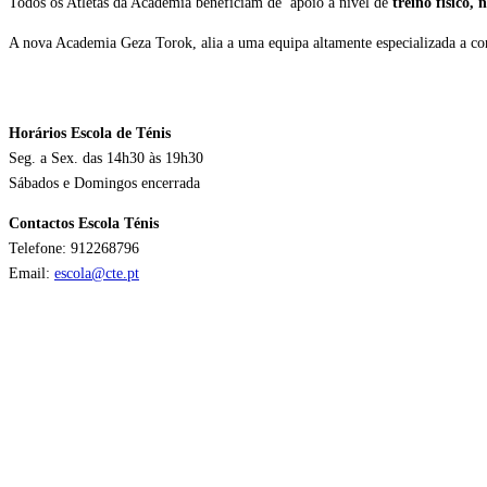
Todos os Atletas da Academia beneficiam de apoio a nivel de
treino físico, 
A nova Academia Geza Torok, alia a uma equipa altamente especializada a cond
Horários Escola de Ténis
Seg. a Sex. das 14h30 às 19h30
Sábados e Domingos encerrada
Contactos Escola Ténis
Telefone: 912268796
Email:
escola@cte.pt