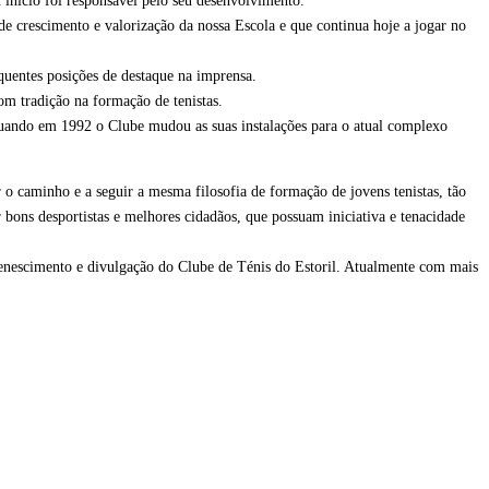
 início foi responsável pelo seu desenvolvimento.
e crescimento e valorização da nossa Escola e que continua hoje a jogar no
uentes posições de destaque na imprensa.
m tradição na formação de tenistas.
ando em 1992 o Clube mudou as suas instalações para o atual complexo
r o caminho e a seguir a mesma filosofia de formação de jovens tenistas, tão
ons desportistas e melhores cidadãos, que possuam iniciativa e tenacidade
venescimento e divulgação do Clube de Ténis do Estoril. Atualmente com mais