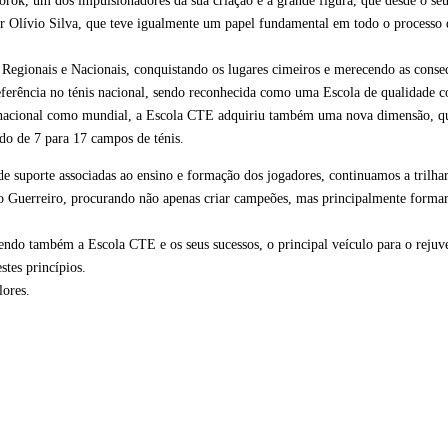
rok, um dos impulsionadores da sua criação e a grande figura, que desde o seu
r Olívio Silva, que teve igualmente um papel fundamental em todo o processo d
egionais e Nacionais, conquistando os lugares cimeiros e merecendo as conseq
erência no ténis nacional, sendo reconhecida como uma Escola de qualidade co
 nacional como mundial, a Escola CTE adquiriu também uma nova dimensão, qu
ndo de 7 para 17 campos de ténis.
 de suporte associadas ao ensino e formação dos jogadores, continuamos a trilha
 Guerreiro, procurando não apenas criar campeões, mas principalmente formar b
sendo também a Escola CTE e os seus sucessos, o principal veículo para o reju
stes princípios.
lores.