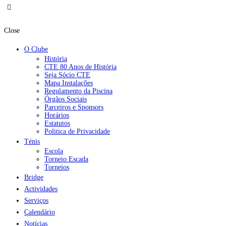
Close
O Clube
História
CTE 80 Anos de História
Seja Sócio CTE
Mapa Instalações
Regulamento da Piscina
Órgãos Sociais
Parceiros e Sponsors
Horários
Estatutos
Politica de Privacidade
Ténis
Escola
Torneio Escada
Torneios
Bridge
Actividades
Serviços
Calendário
Notícias