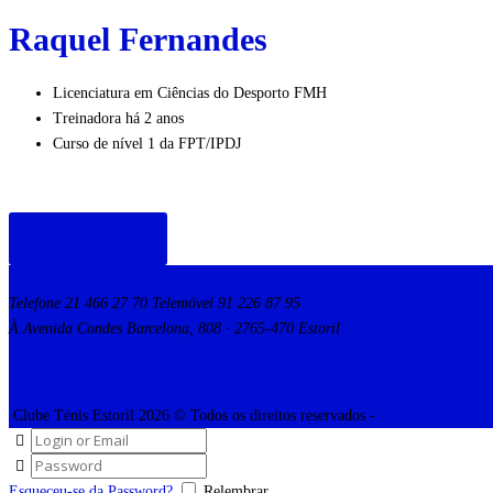
Raquel Fernandes
Licenciatura em Ciências do Desporto FMH
Treinadora há 2 anos
Curso de nível 1 da FPT/IPDJ
VOLTAR
Telefone 21 466 27 70 Telemóvel 91 226 87 95
À Avenida Condes Barcelona, 808 · 2765-470 Estoril
Clube Ténis Estoril 2026 © Todos os direitos reservados -
Política de privac
Esqueceu-se da Password?
Relembrar