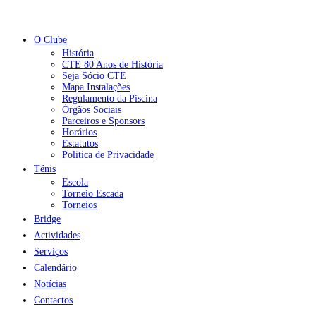
O Clube
História
CTE 80 Anos de História
Seja Sócio CTE
Mapa Instalações
Regulamento da Piscina
Órgãos Sociais
Parceiros e Sponsors
Horários
Estatutos
Politica de Privacidade
Ténis
Escola
Torneio Escada
Torneios
Bridge
Actividades
Serviços
Calendário
Notícias
Contactos