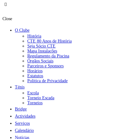
Close
O Clube
História
CTE 80 Anos de História
Seja Sócio CTE
Mapa Instalações
Regulamento da Piscina
Órgãos Sociais
Parceiros e Sponsors
Horários
Estatutos
Politica de Privacidade
Ténis
Escola
Torneio Escada
Torneios
Bridge
Actividades
Serviços
Calendário
Notícias