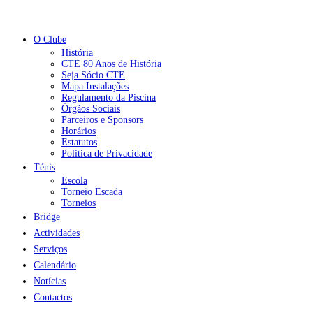
O Clube
História
CTE 80 Anos de História
Seja Sócio CTE
Mapa Instalações
Regulamento da Piscina
Órgãos Sociais
Parceiros e Sponsors
Horários
Estatutos
Politica de Privacidade
Ténis
Escola
Torneio Escada
Torneios
Bridge
Actividades
Serviços
Calendário
Notícias
Contactos