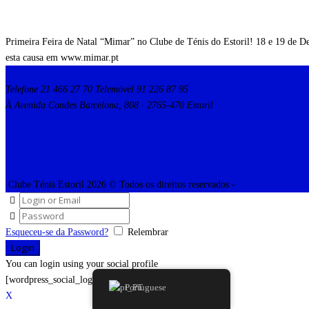
Primeira Feira de Natal “Mimar” no Clube de Ténis do Estoril! 18 e 19 de De
esta causa em www.mimar.pt
Telefone 21 466 27 70 Telemóvel 91 226 87 95
À Avenida Condes Barcelona, 808 · 2765-470 Estoril
Clube Ténis Estoril 2026 © Todos os direitos reservados -
Política de privac
Esqueceu-se da Password?
Relembrar
You can login using your social profile
[wordpress_social_login]
Portuguese
X