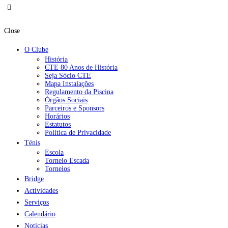
Close
O Clube
História
CTE 80 Anos de História
Seja Sócio CTE
Mapa Instalações
Regulamento da Piscina
Órgãos Sociais
Parceiros e Sponsors
Horários
Estatutos
Politica de Privacidade
Ténis
Escola
Torneio Escada
Torneios
Bridge
Actividades
Serviços
Calendário
Notícias