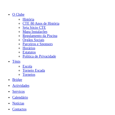
O Clube
História
CTE 80 Anos de História
Seja Sócio CTE
Mapa Instalações
Regulamento da Piscina
Órgãos Sociais
Parceiros e Sponsors
Horários
Estatutos
Politica de Privacidade
Ténis
Escola
Torneio Escada
Torneios
Bridge
Actividades
Serviços
Calendário
Notícias
Contactos