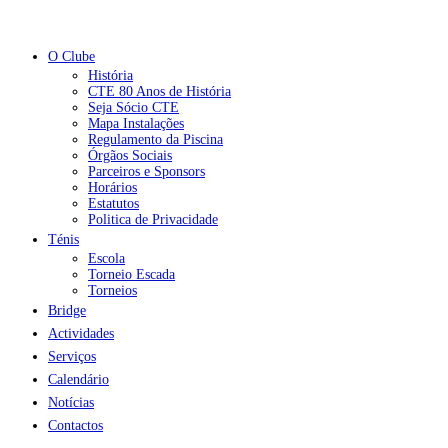
O Clube
História
CTE 80 Anos de História
Seja Sócio CTE
Mapa Instalações
Regulamento da Piscina
Órgãos Sociais
Parceiros e Sponsors
Horários
Estatutos
Politica de Privacidade
Ténis
Escola
Torneio Escada
Torneios
Bridge
Actividades
Serviços
Calendário
Notícias
Contactos