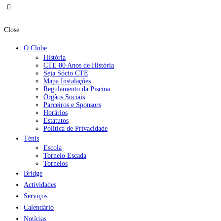
Close
O Clube
História
CTE 80 Anos de História
Seja Sócio CTE
Mapa Instalações
Regulamento da Piscina
Órgãos Sociais
Parceiros e Sponsors
Horários
Estatutos
Politica de Privacidade
Ténis
Escola
Torneio Escada
Torneios
Bridge
Actividades
Serviços
Calendário
Notícias