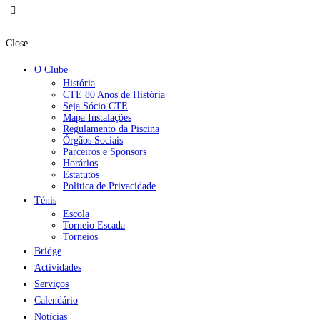
Close
O Clube
História
CTE 80 Anos de História
Seja Sócio CTE
Mapa Instalações
Regulamento da Piscina
Órgãos Sociais
Parceiros e Sponsors
Horários
Estatutos
Politica de Privacidade
Ténis
Escola
Torneio Escada
Torneios
Bridge
Actividades
Serviços
Calendário
Notícias