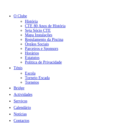
O Clube
História
CTE 80 Anos de História
Seja Sócio CTE
Mapa Instalações
Regulamento da Piscina
Órgãos Sociais
Parceiros e Sponsors
Horários
Estatutos
Politica de Privacidade
Ténis
Escola
Torneio Escada
Torneios
Bridge
Actividades
Serviços
Calendário
Notícias
Contactos