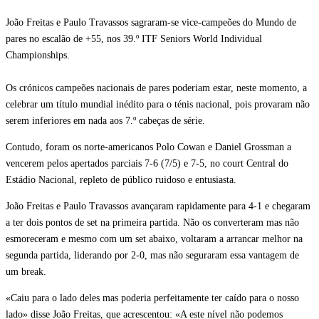
João Freitas e Paulo Travassos sagraram-se vice-campeões do Mundo de
pares no escalão de +55, nos 39.º ITF Seniors World Individual
Championships.
Os crónicos campeões nacionais de pares poderiam estar, neste momento, a
celebrar um título mundial inédito para o ténis nacional, pois provaram não
serem inferiores em nada aos 7.º cabeças de série.
Contudo, foram os norte-americanos Polo Cowan e Daniel Grossman a
vencerem pelos apertados parciais 7-6 (7/5) e 7-5, no court Central do
Estádio Nacional, repleto de público ruidoso e entusiasta.
João Freitas e Paulo Travassos avançaram rapidamente para 4-1 e chegaram
a ter dois pontos de set na primeira partida. Não os converteram mas não
esmoreceram e mesmo com um set abaixo, voltaram a arrancar melhor na
segunda partida, liderando por 2-0, mas não seguraram essa vantagem de
um break.
«Caiu para o lado deles mas poderia perfeitamente ter caído para o nosso
lado» disse João Freitas, que acrescentou: «A este nível não podemos