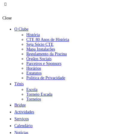
Close
O Clube
História
CTE 80 Anos de História
Seja Sócio CTE
Mapa Instalações
Regulamento da Piscina
Órgãos Sociais
Parceiros e Sponsors
Horários
Estatutos
Politica de Privacidade
Ténis
Escola
Torneio Escada
Torneios
Bridge
Actividades
Serviços
Calendário
Notícias