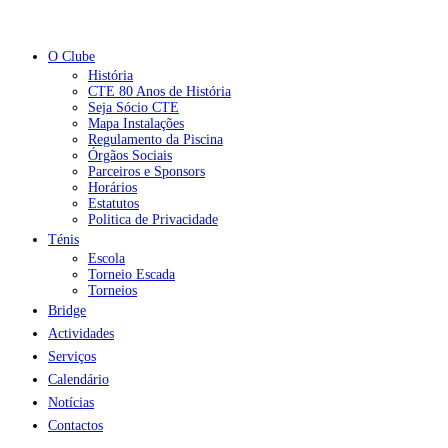
O Clube
História
CTE 80 Anos de História
Seja Sócio CTE
Mapa Instalações
Regulamento da Piscina
Órgãos Sociais
Parceiros e Sponsors
Horários
Estatutos
Politica de Privacidade
Ténis
Escola
Torneio Escada
Torneios
Bridge
Actividades
Serviços
Calendário
Notícias
Contactos