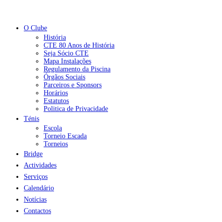
O Clube
História
CTE 80 Anos de História
Seja Sócio CTE
Mapa Instalações
Regulamento da Piscina
Órgãos Sociais
Parceiros e Sponsors
Horários
Estatutos
Politica de Privacidade
Ténis
Escola
Torneio Escada
Torneios
Bridge
Actividades
Serviços
Calendário
Notícias
Contactos