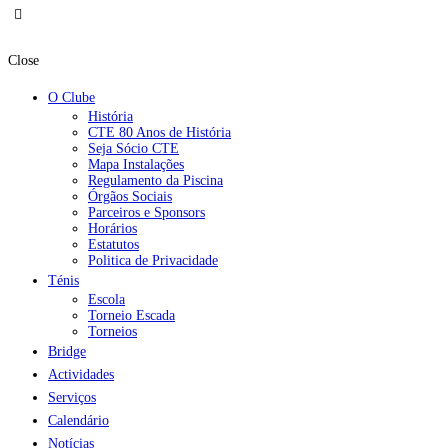
Close
O Clube
História
CTE 80 Anos de História
Seja Sócio CTE
Mapa Instalações
Regulamento da Piscina
Órgãos Sociais
Parceiros e Sponsors
Horários
Estatutos
Politica de Privacidade
Ténis
Escola
Torneio Escada
Torneios
Bridge
Actividades
Serviços
Calendário
Notícias