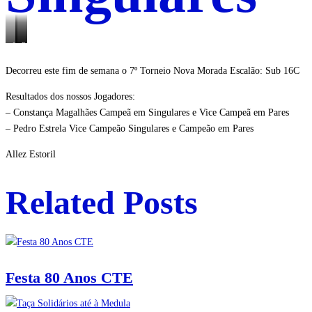
Constança
Pedro
Pedro
Magalhães
Estrela
Estrela
Decorreu este fim de semana o 7º Torneio Nova Morada Escalão: Sub 16C
Campeã
Vice
Campeão
em
Campeão
em
Resultados dos nossos Jogadores:
Singulares
Singulares
Pares
– Constança Magalhães Campeã em Singulares e Vice Campeã em Pares
– Pedro Estrela Vice Campeão Singulares e Campeão em Pares
Allez Estoril
Related Posts
Festa 80 Anos CTE