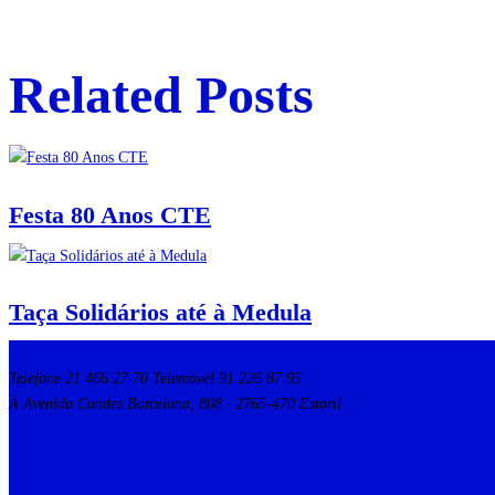
Related Posts
Festa 80 Anos CTE
Taça Solidários até à Medula
Telefone 21 466 27 70 Telemóvel 91 226 87 95
À Avenida Condes Barcelona, 808 · 2765-470 Estoril