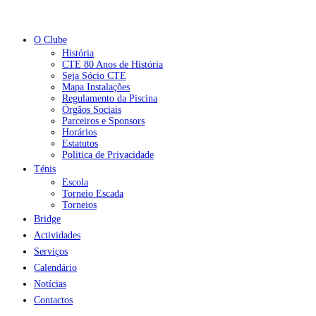
O Clube
História
CTE 80 Anos de História
Seja Sócio CTE
Mapa Instalações
Regulamento da Piscina
Órgãos Sociais
Parceiros e Sponsors
Horários
Estatutos
Politica de Privacidade
Ténis
Escola
Torneio Escada
Torneios
Bridge
Actividades
Serviços
Calendário
Notícias
Contactos