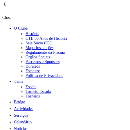
Close
O Clube
História
CTE 80 Anos de História
Seja Sócio CTE
Mapa Instalações
Regulamento da Piscina
Órgãos Sociais
Parceiros e Sponsors
Horários
Estatutos
Politica de Privacidade
Ténis
Escola
Torneio Escada
Torneios
Bridge
Actividades
Serviços
Calendário
Notícias