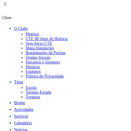
Close
O Clube
História
CTE 80 Anos de História
Seja Sócio CTE
Mapa Instalações
Regulamento da Piscina
Órgãos Sociais
Parceiros e Sponsors
Horários
Estatutos
Politica de Privacidade
Ténis
Escola
Torneio Escada
Torneios
Bridge
Actividades
Serviços
Calendário
Notícias