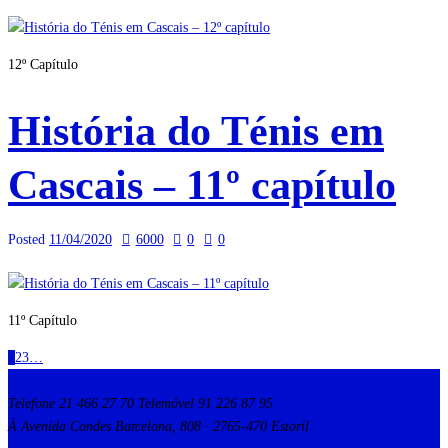
12º Capítulo
História do Ténis em
Cascais – 11º capítulo
Posted
11/04/2020
6000
0
0
11º Capítulo
1
2
3
…
Telefone 21 466 27 70 Telemóvel 91 226 87 95
À Avenida Condes Barcelona, 808 · 2765-470 Estoril