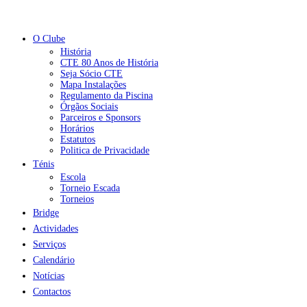
O Clube
História
CTE 80 Anos de História
Seja Sócio CTE
Mapa Instalações
Regulamento da Piscina
Órgãos Sociais
Parceiros e Sponsors
Horários
Estatutos
Politica de Privacidade
Ténis
Escola
Torneio Escada
Torneios
Bridge
Actividades
Serviços
Calendário
Notícias
Contactos