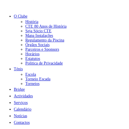
O Clube
História
CTE 80 Anos de História
Seja Sócio CTE
Mapa Instalações
Regulamento da Piscina
Órgãos Sociais
Parceiros e Sponsors
Horários
Estatutos
Politica de Privacidade
Ténis
Escola
Torneio Escada
Torneios
Bridge
Actividades
Serviços
Calendário
Notícias
Contactos