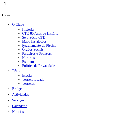
Close
O Clube
História
CTE 80 Anos de História
Seja Sócio CTE
Mapa Instalações
Regulamento da Piscina
Órgãos Sociais
Parceiros e Sponsors
Horários
Estatutos
Politica de Privacidade
Ténis
Escola
Torneio Escada
Torneios
Bridge
Actividades
Serviços
Calendário
Notícias