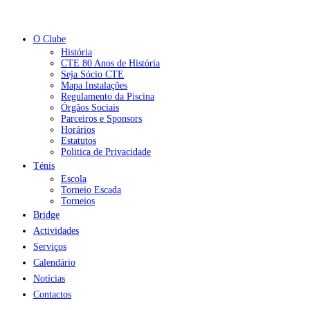
O Clube
História
CTE 80 Anos de História
Seja Sócio CTE
Mapa Instalações
Regulamento da Piscina
Órgãos Sociais
Parceiros e Sponsors
Horários
Estatutos
Politica de Privacidade
Ténis
Escola
Torneio Escada
Torneios
Bridge
Actividades
Serviços
Calendário
Notícias
Contactos