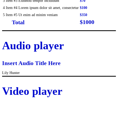
3
Item #3
Eiusmod tempor incididunt
$70
4
Item #4
Lorem ipsum dolor sit amet, consectetur
$100
5
Item #5
Ut enim ad minim veniam
$350
$1000
Total
Audio player
Insert Audio Title Here
Lily Hunter
Video player