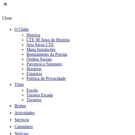
Close
O Clube
História
CTE 80 Anos de História
Seja Sócio CTE
Mapa Instalações
Regulamento da Piscina
Órgãos Sociais
Parceiros e Sponsors
Horários
Estatutos
Politica de Privacidade
Ténis
Escola
Torneio Escada
Torneios
Bridge
Actividades
Serviços
Calendário
Notícias