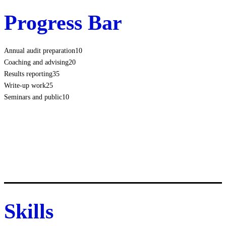
Progress Bar
Annual audit preparation
10
Coaching and advising
20
Results reporting
35
Write-up work
25
Seminars and public
10
Skills