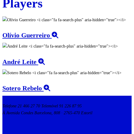
Players
Olívio Guerreiro
André Leite
Sotero Rebelo
Telefone 21 466 27 70 Telemóvel 91 226 87 95
À Avenida Condes Barcelona, 808 · 2765-470 Estoril